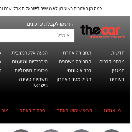
כמה מן האזורים בשומרון לא נגישים לישראלים אבל ישנם ג
הירשמו לקבלת עדכונים
חדשות
תחבורה אחרת
הנעה אלטרנטיבית
א
מבחני דרכים
תחבורה משתפת
היברידיות ונטענות
צ
המגזין
רכב אוטונומי
מכוניות חשמליות
ת
דעותינו
הקילומטר האחרון
תשתיות טעינה
בישראל
מי אנחנו
תנאי שימוש באתר
פרסום באתר
צור 