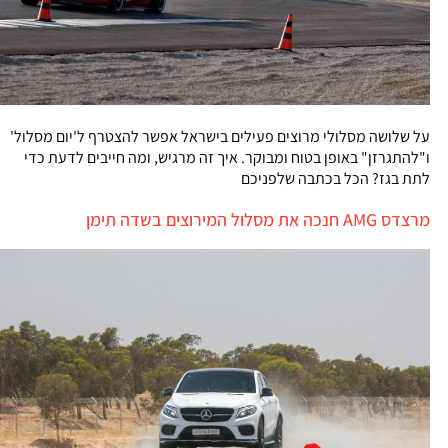
על שלושה מסלולי מרוצים פעילים בישראל אפשר להצטרף ל'יום מסלול'
ו"להתגרזן" באופן בטוח ומבוקר. איך זה מרגיש, ומה חייבים לדעת כדי
לתת בגז? הכל בכתבה שלפניכם
מרצדס AMG חנכה את מסלול המירוצים בשדה תימן