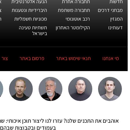
חדשות
תחבורה אחרת
הנעה אלטרנטיבית
א
מבחני דרכים
תחבורה משתפת
היברידיות ונטענות
צ
המגזין
רכב אוטונומי
מכוניות חשמליות
ת
דעותינו
הקילומטר האחרון
תשתיות טעינה
בישראל
מי אנחנו
תנאי שימוש באתר
פרסום באתר
צור 
אוהבים את התכנים שלנו? עזרו לנו ליצור תוכן איכותי:
בעמודים ובקבוצות שבהם 