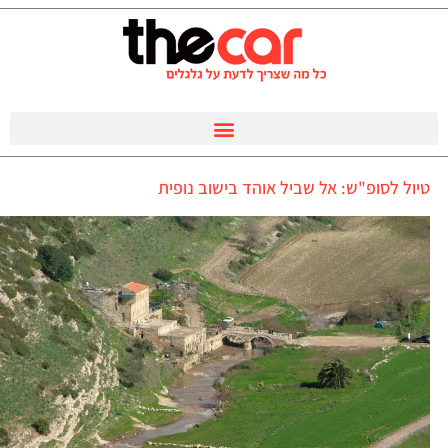
טיול לסופ"ש: אל שביל אוהד בישוב נופית