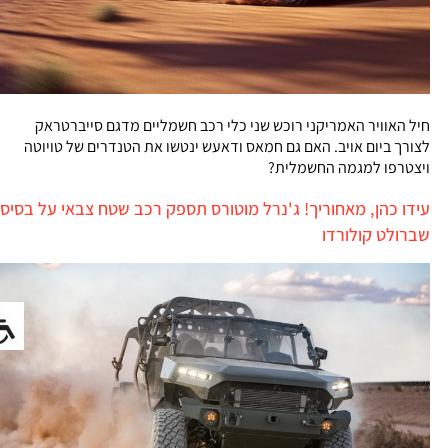
חיל האוויר האמריקני רוכש שני כלי רכב חשמליים מדגם סייברטראק
לצורך ביום אויב. האם גם חמאס ודאעש ינטשו את הטנדרים של טויוטה
ויצטרפו למגמה החשמלית?
עידו כהן, מאחוריך! ג'נרל מוטורס תספק רכב שטח צבאי על בסיס
שברולט קולורדו