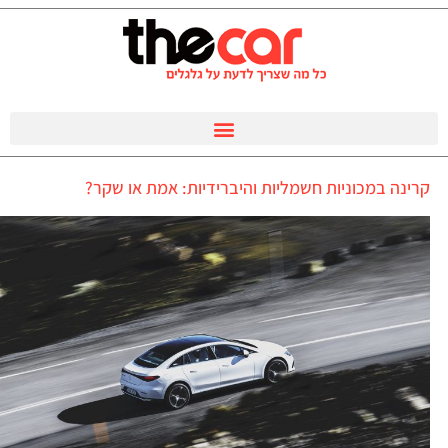
קרינה במכוניות חשמליות והיברידיות: אמת או שקר?