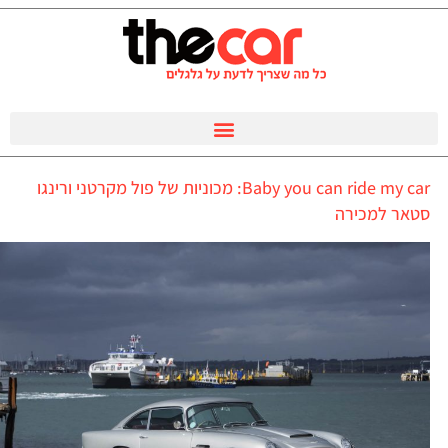
Baby you can ride my car: מכוניות של פול מקרטני ורינגו
סטאר למכירה