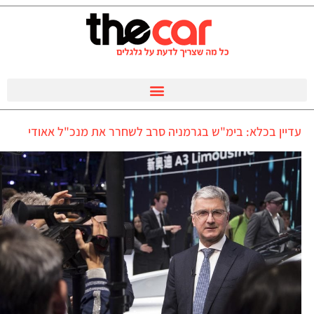
עדיין בכלא: בימ"ש בגרמניה סרב לשחרר את מנכ"ל אאודי