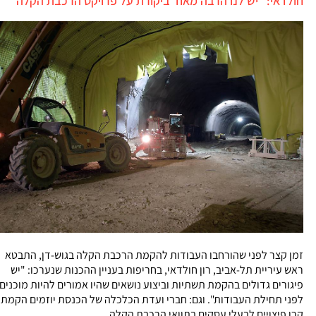
חולדאי: "יש לנו הרבה מאוד ביקורת על פרויקט הרכבת הקלה"
זמן קצר לפני שהורחבו העבודות להקמת הרכבת הקלה בגוש-דן, התבטא
ראש עיריית תל-אביב, רון חולדאי, בחריפות בעניין ההכנות שנערכו: "יש
פיגורים גדולים בהקמת תשתיות וביצוע נושאים שהיו אמורים להיות מוכנים
לפני תחילת העבודות". וגם: חברי ועדת הכלכלה של הכנסת יוזמים הקמת
קרן פיצויים לבעלי עסקים בתוואי הרכבת הקלה