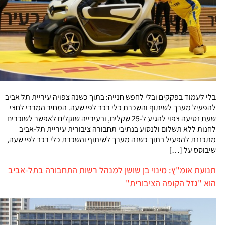
בלי לעמוד בפקקים ובלי לחפש חנייה: בתוך כשנה צפויה עיריית תל אביב
להפעיל מערך לשיתוף והשכרת כלי רכב לפי שעה. המחיר המרבי לחצי
שעת נסיעה צפוי להגיע ל-25 שקלים, ובעירייה שוקלים לאפשר לשוכרים
לחנות ללא תשלום ולנסוע בנתיבי תחבורה ציבורית עיריית תל-אביב
מתכננת להפעיל בתוך כשנה מערך לשיתוף והשכרת כלי רכב לפי שעה,
שיבוסס על […]
תנועת אומ"ץ: מינוי בן שושן למנהל רשות התחבורה בתל-אביב
הוא "גזל הקופה הציבורית"