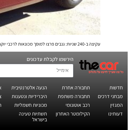
עקיצה ב-240 שניות: גנבים פרצו למוסך מכונאות לרכבי יוקרה במלבורן ובתוך כ-4 דקות נעלמו מהמקום עם שני רכבי פרארי, אחד מהם נדיר במיוחד ובעל שושלת בעלים מרשימה
הירשמו לקבלת עדכונים
חדשות
תחבורה אחרת
הנעה אלטרנטיבית
א
מבחני דרכים
תחבורה משתפת
היברידיות ונטענות
צ
המגזין
רכב אוטונומי
מכוניות חשמליות
ת
דעותינו
הקילומטר האחרון
תשתיות טעינה
בישראל