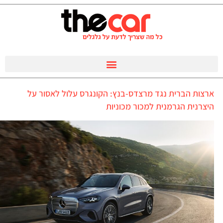
ארצות הברית נגד מרצדס-בנץ: הקונגרס עלול לאסור על
היצרנית הגרמנית למכור מכוניות