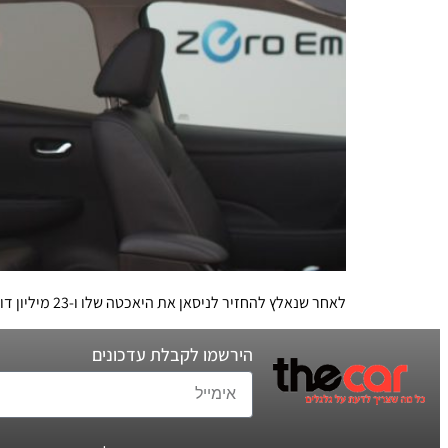
לאחר שנאלץ להחזיר לניסאן את היאכטה שלו ו-23 מיליון דולר – עוד מכה לקרלוס גוהן: התביעה הכללית בצרפת רוצה להעמיד אותו לדין בפרשת שחיתות נוספת
הירשמו לקבלת עדכונים