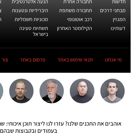
חדשות
תחבורה אחרת
הנעה אלטרנטיבית
א
מבחני דרכים
תחבורה משתפת
היברידיות ונטענות
צ
המגזין
רכב אוטונומי
מכוניות חשמליות
ת
דעותינו
הקילומטר האחרון
תשתיות טעינה
בישראל
מי אנחנו
תנאי שימוש באתר
פרסום באתר
צור 
אוהבים את התכנים שלנו? עזרו לנו ליצור תוכן איכותי:
בעמודים ובקבוצות שבהם 