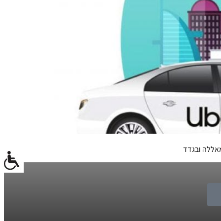
מאללה ובגדד