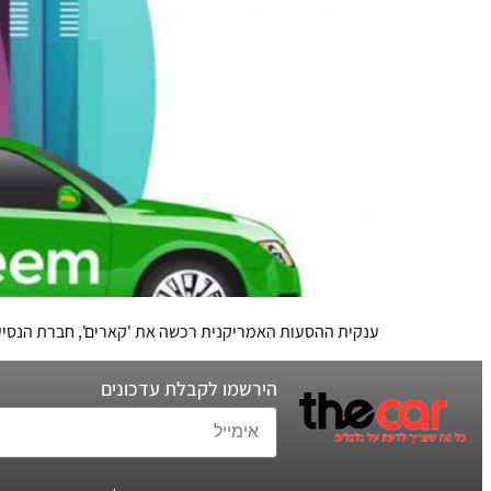
ענקית ההסעות האמריקנית רכשה את 'קארים', חברת הנסיעו
הירשמו לקבלת עדכונים