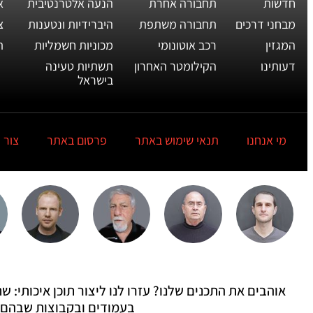
חדשות
תחבורה אחרת
הנעה אלטרנטיבית
א
מבחני דרכים
תחבורה משתפת
היברידיות ונטענות
צ
המגזין
רכב אוטונומי
מכוניות חשמליות
ת
דעותינו
הקילומטר האחרון
תשתיות טעינה
בישראל
מי אנחנו
תנאי שימוש באתר
פרסום באתר
צור 
אוהבים את התכנים שלנו? עזרו לנו ליצור תוכן איכותי:
בעמודים ובקבוצות שבהם 