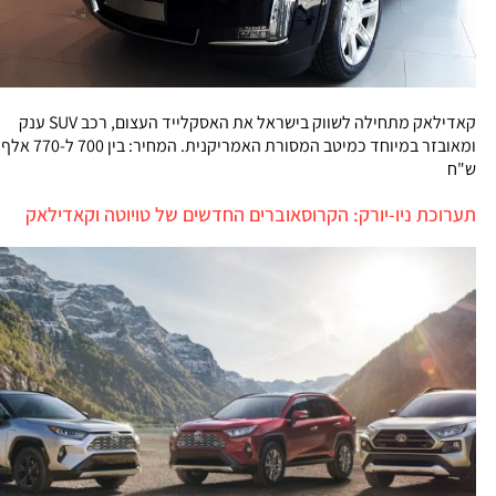
קאדילאק מתחילה לשווק בישראל את האסקלייד העצום, רכב SUV ענק
ומאובזר במיוחד כמיטב המסורת האמריקנית. המחיר: בין 700 ל-770 אלף
ש"ח
תערוכת ניו-יורק: הקרוסאוברים החדשים של טויוטה וקאדילאק