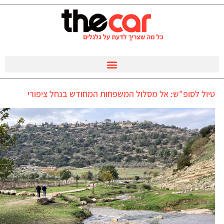
טיול לסופ"ש: אל מסלול המשפחות המחודש בנחל ציפורי