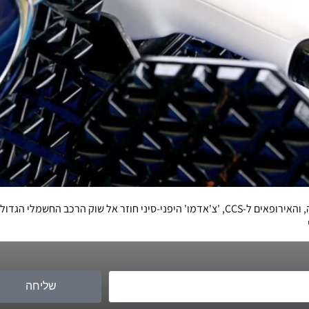
בזמן ששוק הרכב האמריקני מתכנס לתקן הטעינה של טסלה, והאירופאים ל-CCS, 'צ'אדמו' היפני-סיני
שליחה