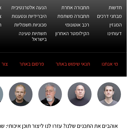
חדשות
תחבורה אחרת
הנעה אלטרנטיבית
א
מבחני דרכים
תחבורה משתפת
היברידיות ונטענות
צ
המגזין
רכב אוטונומי
מכוניות חשמליות
ת
דעותינו
הקילומטר האחרון
תשתיות טעינה
בישראל
מי אנחנו
תנאי שימוש באתר
פרסום באתר
צור 
אוהבים את התכנים שלנו? עזרו לנו ליצור תוכן איכותי: