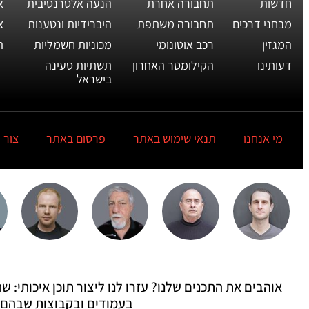
חדשות
תחבורה אחרת
הנעה אלטרנטיבית
א
מבחני דרכים
תחבורה משתפת
היברידיות ונטענות
צ
המגזין
רכב אוטונומי
מכוניות חשמליות
ת
דעותינו
הקילומטר האחרון
תשתיות טעינה
בישראל
מי אנחנו
תנאי שימוש באתר
פרסום באתר
צור 
אוהבים את התכנים שלנו? עזרו לנו ליצור תוכן איכותי:
בעמודים ובקבוצות שבהם 