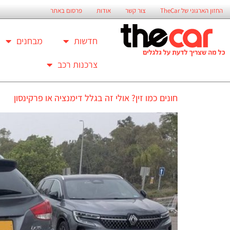
החזון הארגוני של TheCar
צור קשר
אודות
פרסום באתר
חדשות
מבחנים
צרכנות רכב
חונים כמו זין? אולי זה בגלל דימנציה או פרקינסון