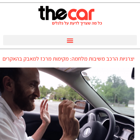
יצרניות הרכב משיבות מלחמה: מקימות מרכז למאבק בהאקרים