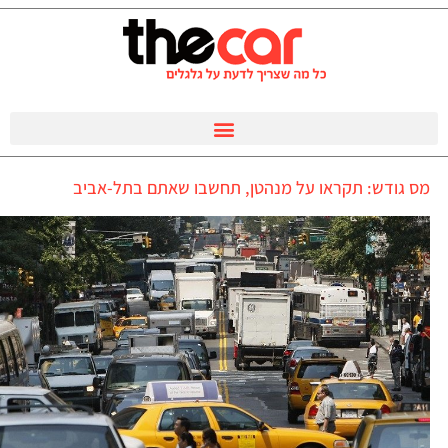
מס גודש: תקראו על מנהטן, תחשבו שאתם בתל-אביב