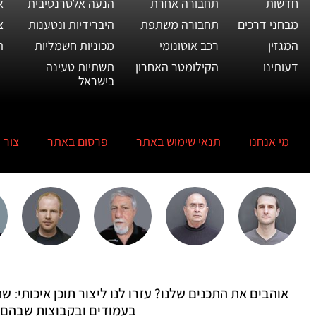
חדשות
תחבורה אחרת
הנעה אלטרנטיבית
א
מבחני דרכים
תחבורה משתפת
היברידיות ונטענות
צ
המגזין
רכב אוטונומי
מכוניות חשמליות
ת
דעותינו
הקילומטר האחרון
תשתיות טעינה
בישראל
מי אנחנו
תנאי שימוש באתר
פרסום באתר
צור 
אוהבים את התכנים שלנו? עזרו לנו ליצור תוכן איכותי:
בעמודים ובקבוצות שבהם 