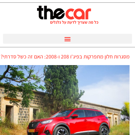
מסגרות חלון מתפרקות בפיג'ו 208 ו-2008: האם זה כשל סדרתי?