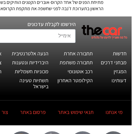
מתיחת הפנים של אחד הקרוס-אוברים הקטנים הותיקים בשטח 
הראשון בתערוכת ז'נבה לפני שחשפה את מתקפת הקרוסאובר
הירשמו לקבלת עדכונים
חדשות
תחבורה אחרת
הנעה אלטרנטיבית
א
מבחני דרכים
תחבורה משתפת
היברידיות ונטענות
צ
המגזין
רכב אוטונומי
מכוניות חשמליות
ת
דעותינו
הקילומטר האחרון
תשתיות טעינה
בישראל
מי אנחנו
תנאי שימוש באתר
פרסום באתר
צור 