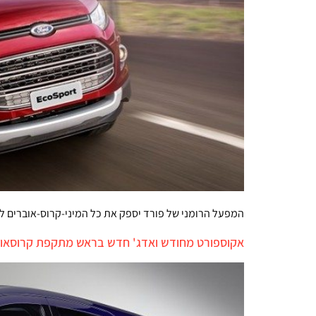
המפעל הרומני של פורד יספק את כל המיני-קרוס-אוברים ל
אקוספורט מחודש ואדג' חדש בראש מתקפת קרוסאוב