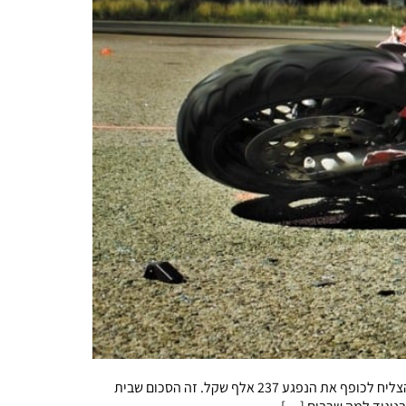
בית המשפט מתח ביקורת על הפול: ניהל מו"מ עם נפגע תאונה לגבי גובה הפיצוי בשעה שידע שהמבוטח צודק, ודחה את התביעה כשלא הצליח לכופף את הנפגע 237 אלף שקל. זה הסכום שבית