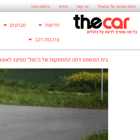
החזון הארגוני של TheCar
צור קשר
אודות
פרסום באתר
חדשות
מבחנים
צרכנות רכב
בית המשפט דחה התחמקות של ה'פול' מפיצוי לאופנו