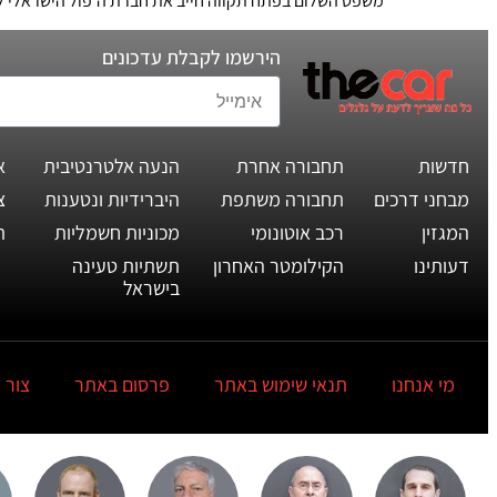
משפט השלום בפתח תקווה חייב את חברת ה'פול הישראלי לב
הירשמו לקבלת עדכונים
חדשות
תחבורה אחרת
הנעה אלטרנטיבית
א
מבחני דרכים
תחבורה משתפת
היברידיות ונטענות
צ
המגזין
רכב אוטונומי
מכוניות חשמליות
ת
דעותינו
הקילומטר האחרון
תשתיות טעינה
בישראל
מי אנחנו
תנאי שימוש באתר
פרסום באתר
צור 