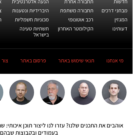
חדשות
תחבורה אחרת
הנעה אלטרנטיבית
א
מבחני דרכים
תחבורה משתפת
היברידיות ונטענות
צ
המגזין
רכב אוטונומי
מכוניות חשמליות
ת
דעותינו
הקילומטר האחרון
תשתיות טעינה
בישראל
מי אנחנו
תנאי שימוש באתר
פרסום באתר
צור 
אוהבים את התכנים שלנו? עזרו לנו ליצור תוכן איכותי:
בעמודים ובקבוצות שבהם 