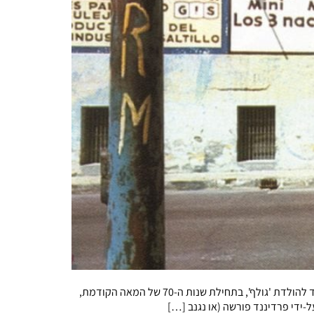
פולקסווגן "חיפושית" התקיימה הרבה לפני שהחברה עצמה הוקמה ולפני שהודבק לה הכינוי המפורסם שהפך ברבות הימים לשם שלה, ועד להולדת 'גולף', בתחילת שנות ה-70 של המאה הקודמת,
-ידי פרדיננד פורשה (או נגנב […]