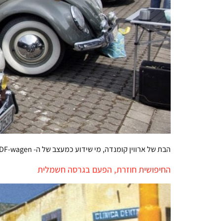
הבת של ארווין קומנדה, מי שידוע כמעצב של ה- KDF-wagen, תבעה מפולקסווגן פיצויים בסך 5.7 מיליון דולר, והפסידה. נימוקי בית המשפט מעניינים לא פחות מן התביעה עצמה
החיפושית חוזרת, הפעם בגרסה חשמלית