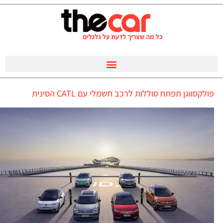
פולקסווגן תפתח סוללות לרכב חשמלי עם CATL הסינית