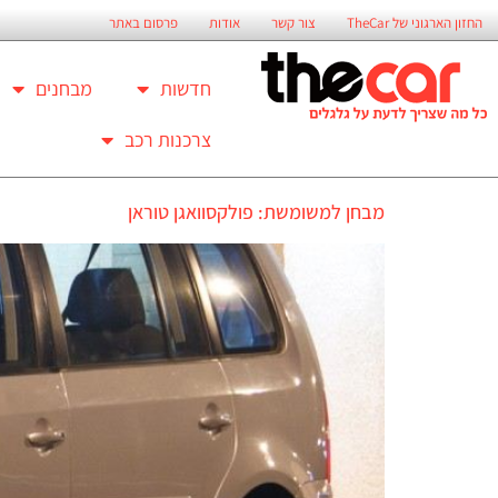
החזון הארגוני של TheCar
צור קשר
אודות
פרסום באתר
חדשות
מבחנים
צרכנות רכב
מבחן למשומשת: פולקסוואגן טוראן