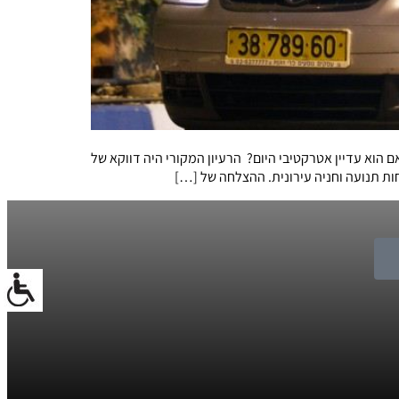
וא מציע שבעה מושבים וסביבת נהג מכובדת. האם הוא עדיין אטרקטיבי היום? הרעיון המקורי היה דווקא של
ות תנועה וחניה עירונית. ההצלחה של […]