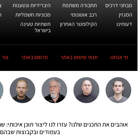
מבחני דרכים
תחבורה משתפת
היברידיות ונטענות
צ
המגזין
רכב אוטונומי
מכוניות חשמליות
ת
דעותינו
הקילומטר האחרון
תשתיות טעינה
בישראל
מי אנחנו
תנאי שימוש באתר
פרסום באתר
צור 
אוהבים את התכנים שלנו? עזרו לנו ליצור תוכן איכותי:
בעמודים ובקבוצות שבהם 