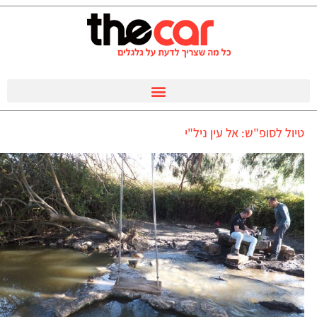
טיול לסופ"ש: אל עין ניל"י