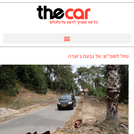
טיול לסופ"ש: אל גבעת ג'וערה