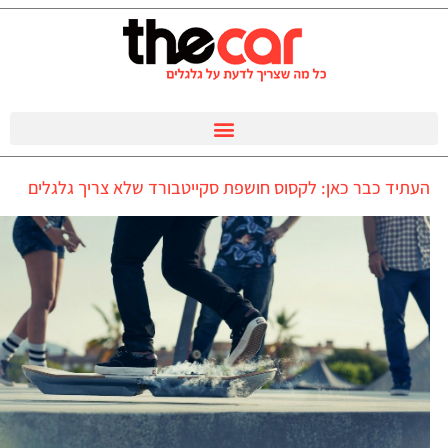
העתיד כבר כאן: לקסוס חושפת סקייטבורד שלא צריך גלגלים