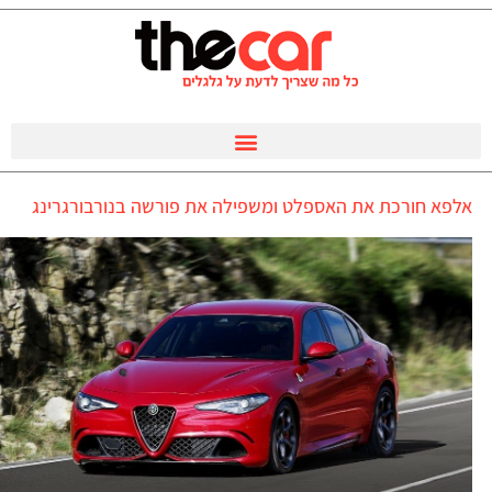
אלפא חורכת את האספלט ומשפילה את פורשה בנורבורגרינג