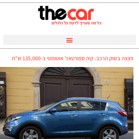
פצצה בשוק הרכב: קיה ספורטאז' אוטומטי ב-135,000 ש"ח