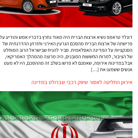
דונלד טראמפ נשיא ארצות הברית היה מאוד נחרץ בדבריו אמש והודיע על
פרישתה של ארצות הברית מהסכם הגרעין האירני וחזרתן ההדרגתית של
הסנקציות על המדינה האסלאמית. סביר להניח שבישראל הרוב המוחלט
של הציבור, למרות החששות המובנים, היה מרוצה מהמהלך האמריקאי,
אבל במדינות אירופה, שאמנם לא פרשו בשלב זה מההסכם, היו לא מעט
אנשים ששמעו את […]
איראן החליטה לאסור שיווק רכבי שברולט במדינה