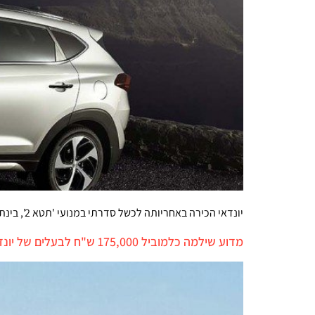
יונדאי הכירה באחריותה לכשל סדרתי במנועי 'תטא 2', בינתיים בקנדה, ותפצה את בעלי הרכב. בגלל כשל סדרתי אחר, בקוריאה, היא מפסיקה את המכירה של 'קונה' החשמלית.
מדוע שילמה כלמוביל 175,000 ש"ח לבעלים של יונדאי סנטה פה שנשרפה?