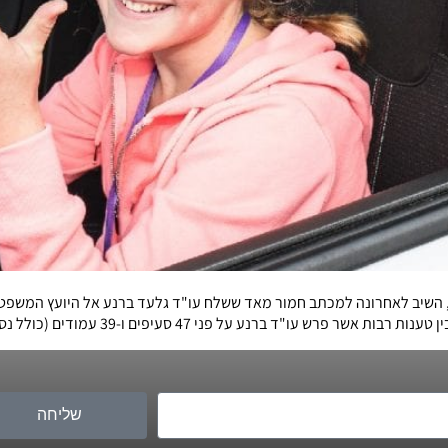
, השיב לאחרונה למכתב חמור מאד ששלח עו"ד גלעד ברנע אל היועץ המשפ
על פני 47 סעיפים ו-39 עמודים (כולל נספחים) בחר עו"ד וגשל […]
שליחה