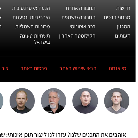
חדשות
תחבורה אחרת
הנעה אלטרנטיבית
א
מבחני דרכים
תחבורה משתפת
היברידיות ונטענות
צ
המגזין
רכב אוטונומי
מכוניות חשמליות
ת
דעותינו
הקילומטר האחרון
תשתיות טעינה
בישראל
מי אנחנו
תנאי שימוש באתר
פרסום באתר
צור 
אוהבים את התכנים שלנו? עזרו לנו ליצור תוכן איכותי: