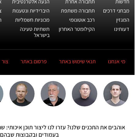
חדשות
תחבורה אחרת
הנעה אלטרנטיבית
א
מבחני דרכים
תחבורה משתפת
היברידיות ונטענות
צ
המגזין
רכב אוטונומי
מכוניות חשמליות
ת
דעותינו
הקילומטר האחרון
תשתיות טעינה
בישראל
מי אנחנו
תנאי שימוש באתר
פרסום באתר
צור 
אוהבים את התכנים שלנו? עזרו לנו ליצור תוכן איכותי:
בעמודים ובקבוצות שבהם 