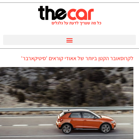
לקרוסאובר הקטן ביותר של אאודי קוראים 'סיטיקארבר'