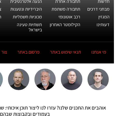
חדשות
תחבורה אחרת
הנעה אלטרנטיבית
א
מבחני דרכים
תחבורה משתפת
היברידיות ונטענות
צ
המגזין
רכב אוטונומי
מכוניות חשמליות
ת
דעותינו
הקילומטר האחרון
תשתיות טעינה
בישראל
מי אנחנו
תנאי שימוש באתר
פרסום באתר
צור 
אוהבים את התכנים שלנו? עזרו לנו ליצור תוכן איכותי:
בעמודים ובקבוצות שבהם 