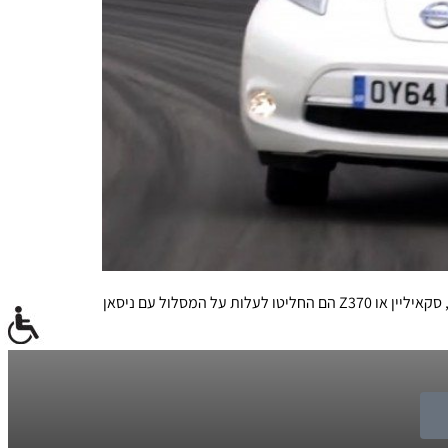
אנשי מגזין הרכב "אוטוקאר" החליטו לקחת ניסאן לאליפות בריטינה בדריפטינג, אבל במקום בחירה צפויה בדגמים פופולריים כמו סילביה, סקאיליין או Z370 הם החליטו לעלות על המסלול עם ניסאן