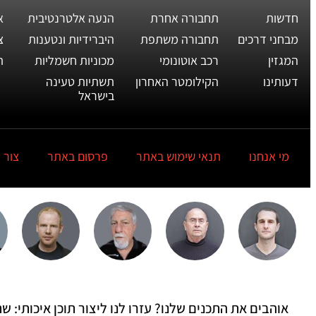
חדשות
תחבורה אחרת
הנעה אלטרנטיבית
א
מבחני דרכים
תחבורה משתפת
היברידיות ונטענות
צ
המגזין
רכב אוטונומי
מכוניות חשמליות
ת
דעותינו
הקילומטר האחרון
תשתיות טעינה
בישראל
מי אנחנו
תנאי שימוש באתר
פרסום באתר
צור 
אוהבים את התכנים שלנו? עזרו לנו ליצור תוכן איכותי: