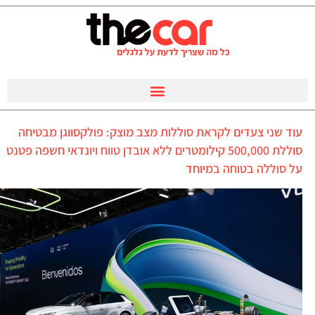
עוד שני צעדים לקראת סוללות מצב מוצק: פולקסווגן מבטיחה
סוללת 500,000 קילומטרים ללא אובדן טווח ויונדאי חשפה פטנט
על סוללה בטוחה במיוחד