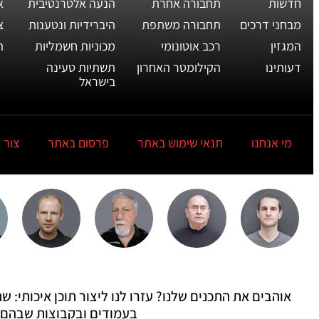
חדשות
תחבורה אחרת
הנעה אלטרנטיבית
א
מבחני דרכים
תחבורה משתפת
היברידיות ונטענות
צ
המגזין
רכב אוטונומי
מכוניות חשמליות
ת
דעותינו
הקילומטר האחרון
תשתיות טעינה
בישראל
מי אנחנו
תנאי שימוש באתר
פרסום באתר
צור 
אוהבים את התכנים שלנו? עזרו לנו ליצור תוכן איכותי:
בעמודים ובקבוצות שבהם 