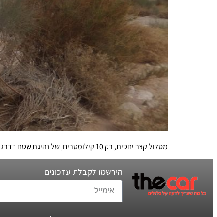
מסלול קצר יחסית, רק 10 קילומטרים, של נהיגת שטח בדרגת קושי בינונית בתוך ערוץ נחל רמון, במכתש רמון
הירשמו לקבלת עדכונים