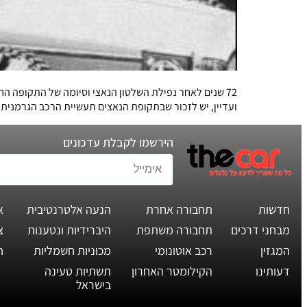
72 שנים לאחר נפילת השלטון הנאצי וסיומה של התקופה החשוכה ביותר בתולדות האנושות, מזכרות נאציות נמכרות באופן חופשי ברשת וכמעט אף אחד לא מחרים את תוצרת גרמניה.
ועדיין, יש לזכור שבתקופת הנאצים תעשיית הרכב הגרמנית
הירשמו לקבלת עדכונים
חדשות
תחבורה אחרת
הנעה אלטרנטיבית
א
מבחני דרכים
תחבורה משתפת
היברידיות ונטענות
צ
המגזין
רכב אוטונומי
מכוניות חשמליות
ת
דעותינו
הקילומטר האחרון
תשתיות טעינה
בישראל