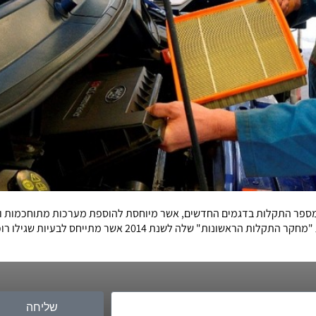
של גידול במספר התקלות בדגמים החדשים, אשר מיוחסת להוספת מערכות מתוחכמות
חברת הסקרים האמריקנית J.D.Power. פרסמה אתמול את "מחקר התק
שליחה