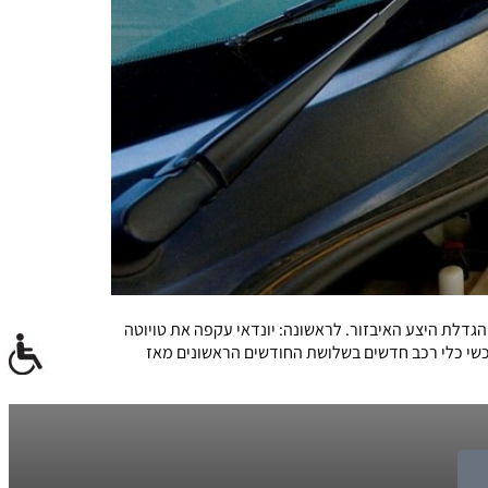
 והגדלת היצע האיבזור. לראשונה: יונדאי עקפה את טויוטה
לות הראשונות" שלה לשנת 2014 אשר מתייחס לבעיות שגילו רוכשי כלי רכב חדשים בשלושת החודשים הראשונים מאז