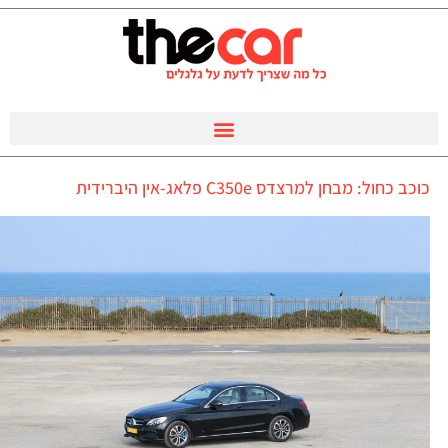
כוכב כחול: מבחן למרצדס C350e פלאג-אין היברידית