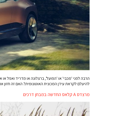
להיעלם לקראת עידן המכונית האוטונומית? האם זה חזון אח
מרצדס A קלאס החדשה במבחן דרכים