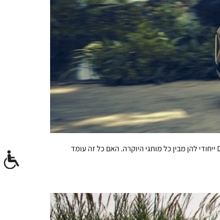
הרבה לפני 'מכבי' או 'הפועל', ברצלונה או מדריד ואפל או אנדרואיד, מרצדס וב.מ.וו הם שני המותגים המזוהים ביותר עם תחרות ועם DNA ייחודי להן מבין כל מותגי היוקרה. האם כל זה עומד