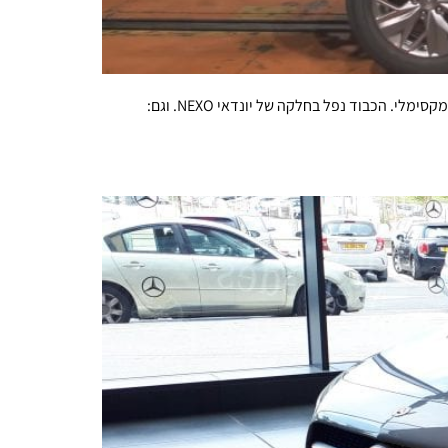
בסדרת מבחני ריסוק חדשה של פרויקט Euro NCAP נקבע תקדים: מכונית שמונעת באמצעות תא דלק מימני נבחה לראשונה וקיבלה ציון מקסימלי. הכבוד נפל בחלקה של יונדאי NEXO. וגם: