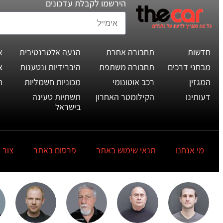
הירשמו לקבלת עדכונים
חדשות
תחבורה אחרת
הנעה אלטרנטיבית
א
מבחני דרכים
תחבורה משתפת
היברידיות ונטענות
צ
המגזין
רכב אוטונומי
מכוניות חשמליות
ת
דעותינו
הקילומטר האחרון
תשתיות טעינה
בישראל
מי אנחנו
תנאי שימוש באתר
פרסום באתר
צור 