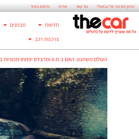
החזון הארגוני של TheCar
צור קשר
אודות
פרסום באתר
חדשות
מבחנים
צרכנות רכב
העולם משתגע: האם ב.מ.וו ומרצדס יפתחו מכוניות ב