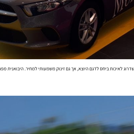
ראל ומביא איתו שדרוג לאיכות ביחס לדגם היוצא, אך גם זינוק משמעותי למחיר. היבו