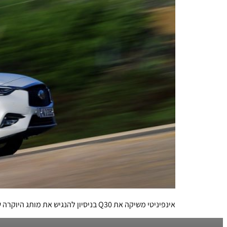
אינפיניטי משיקה את Q30 בניסיון להנגיש את מותג היוקרה של ניסאן לקהל צעיר ורחב, תוך כדי מאבק בגרמנים בכלל ובפרט באחות הקטנה מבית מרצדס