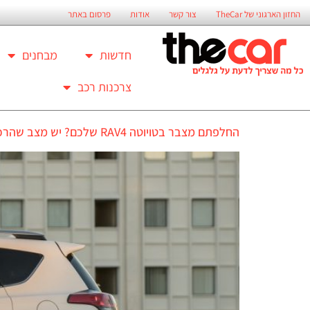
החזון הארגוני של TheCar
צור קשר
אודות
פרסום באתר
חדשות
מבחנים
צרכנות רכב
החלפתם מצבר בטויוטה RAV4 שלכם? יש מצב שהרכב עלול להישרף