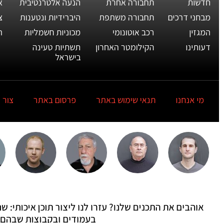
חדשות
תחבורה אחרת
הנעה אלטרנטיבית
א
מבחני דרכים
תחבורה משתפת
היברידיות ונטענות
צ
המגזין
רכב אוטונומי
מכוניות חשמליות
ת
דעותינו
הקילומטר האחרון
תשתיות טעינה
בישראל
מי אנחנו
תנאי שימוש באתר
פרסום באתר
צור 
אוהבים את התכנים שלנו? עזרו לנו ליצור תוכן איכותי:
בעמודים ובקבוצות שבהם 