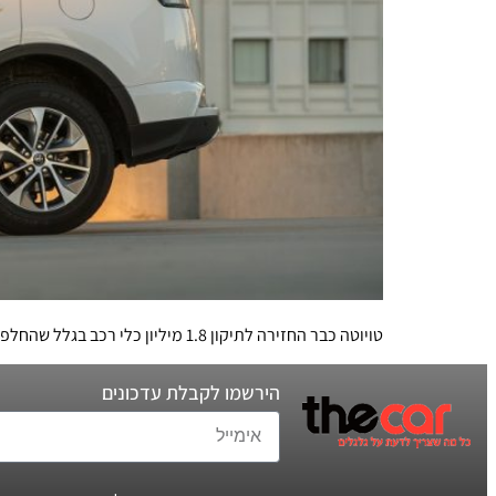
טויוטה כבר החזירה לתיקון 1.8 מיליון כלי רכב בגלל שהחלפת מצבר 12 וולט עלולה לגרום לשריפה. נסו לנחש אם זה בוצע גם בישראל?
הירשמו לקבלת עדכונים