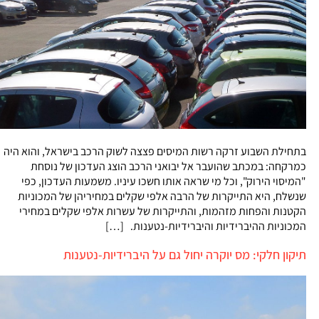
בתחילת השבוע זרקה רשות המיסים פצצה לשוק הרכב בישראל, והוא היה
כמרקחה: במכתב שהועבר אל יבואני הרכב הוצג העדכון של נוסחת
"המיסוי הירוק", וכל מי שראה אותו חשכו עיניו. משמעות העדכון, כפי
שנשלח, היא התייקרות של הרבה אלפי שקלים במחיריהן של המכוניות
הקטנות והפחות מזהמות, והתייקרות של עשרות אלפי שקלים במחירי
המכוניות ההיברידיות והיברידיות-נטענות. […]
תיקון חלקי: מס יוקרה יחול גם על היברידיות-נטענות