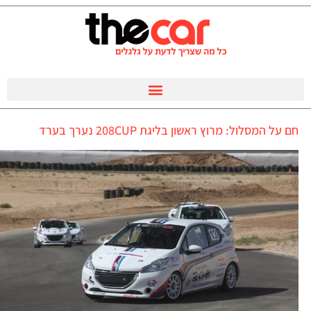
חם על המסלול: מרוץ ראשון בליגת 208CUP נערך בערד