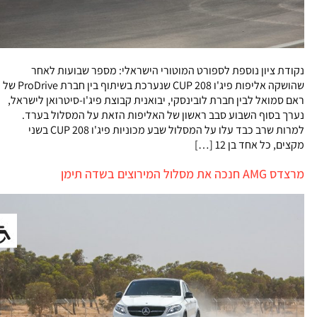
נקודת ציון נוספת לספורט המוטורי הישראלי: מספר שבועות לאחר
שהושקה אליפות פיג'ו 208 CUP שנערכת בשיתוף בין חברת ProDrive של
ראם סמואל לבין חברת לובינסקי, יבואנית קבוצת פיג'ו-סיטרואן לישראל,
נערך בסוף השבוע סבב ראשון של האליפות הזאת על המסלול בערד.
למרות שרב כבד עלו על המסלול שבע מכוניות פיג'ו 208 CUP בשני
מקצים, כל אחד בן 12 […]
מרצדס AMG חנכה את מסלול המירוצים בשדה תימן