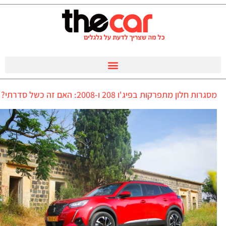
מסגרות חלון מתפרקות בפיג'ו 208 ו-2008: האם זה כשל סדרתי?